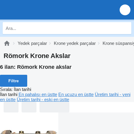
Yedek parçalar
Krone yedek parçalar
Krone süspansi
Römork Krone Akslar
6 ilan:
Römork Krone akslar
Filtre
Sırala
:
İlan tarihi
İlan tarihi
En pahalısı en üstte
En ucuzu en üstte
Üretim tarihi - yeni
en üstte
Üretim tarihi - eski en üstte