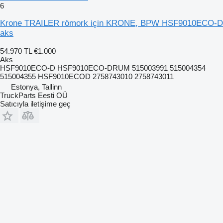
6
Krone TRAILER römork için KRONE, BPW HSF9010ECO-D
aks
54.970 TL
€1.000
Aks
HSF9010ECO-D HSF9010ECO-DRUM 515003991 515004354
515004355 HSF9010ECOD 2758743010 2758743011
Estonya, Tallinn
TruckParts Eesti OÜ
Satıcıyla iletişime geç