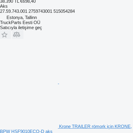
38.390 TL
€698,40
Aks
27.59.743.001 2759743001 515054284
Estonya, Tallinn
TruckParts Eesti OÜ
Satıcıyla iletişime geç
Krone TRAILER römork için KRONE,
BPW HSF9010ECO-D aks