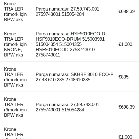
Krone
TRAILER
Parça numarası: 27.59.743.001
€698,39
römork için
2759743001 515054284
BPW aks
Krone
Parça numarası: HSF9010ECO-D
TRAILER
HSF9010ECO-DRUM 515003991
römork için
515004354 515004355
€1.000
KRONE,
HSF9010ECOD 2758743010
BPW aks
2758743011
Krone
TRAILER
Parça numarası: SKHBF 9010 ECO-P
€835
römork için
27.48.610.285 2748610285
BPW aks
Krone
TRAILER
Parça numarası: 27.59.743.001
€698,39
römork için
2759743001 515054284
BPW aks
Krone
TRAILER
€1.000