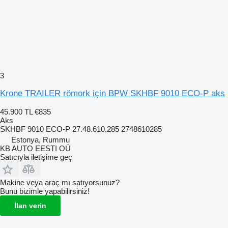
3
Krone TRAILER römork için BPW SKHBF 9010 ECO-P aks
45.900 TL
€835
Aks
SKHBF 9010 ECO-P 27.48.610.285 2748610285
Estonya, Rummu
KB AUTO EESTI OÜ
Satıcıyla iletişime geç
Makine veya araç mı satıyorsunuz?
Bunu bizimle yapabilirsiniz!
İlan verin