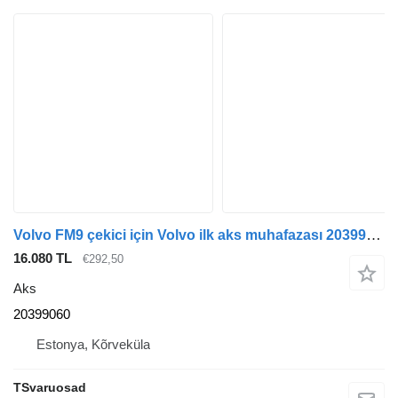
Volvo FM9 çekici için Volvo ilk aks muhafazası 20399060
16.080 TL
€292,50
Aks
20399060
Estonya, Kõrveküla
TSvaruosad