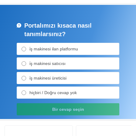
Portalımızı kısaca nasıl
tanımlarsınız?
i̇ş makinesi ilan platformu
i̇ş makinesi satıcısı
i̇ş makinesi üreticisi
hiçbiri / Doğru cevap yok
Bir cevap seçin