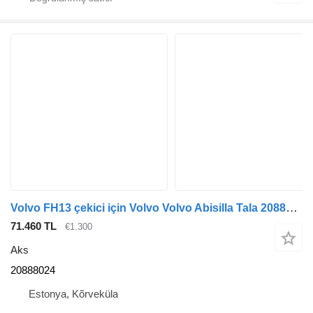
Volvo FH13 çekici için Volvo Volvo Abisilla Tala 20888024 aks
71.460 TL
€1.300
Aks
20888024
Estonya, Kõrveküla