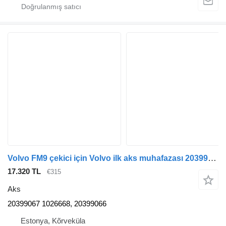
Volvo FM9 çekici için Volvo ilk aks muhafazası 20399067
17.320 TL
€315
Aks
20399067 1026668, 20399066
Estonya, Kõrveküla