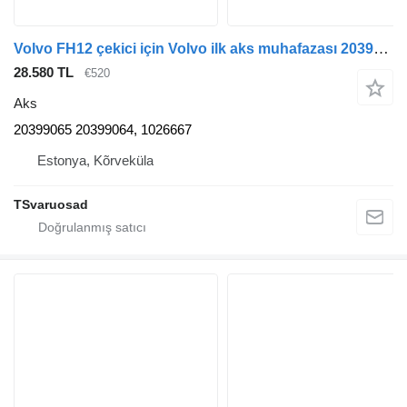
Volvo FH12 çekici için Volvo ilk aks muhafazası 20399065
28.580 TL
€520
Aks
20399065 20399064, 1026667
Estonya, Kõrveküla
TSvaruosad