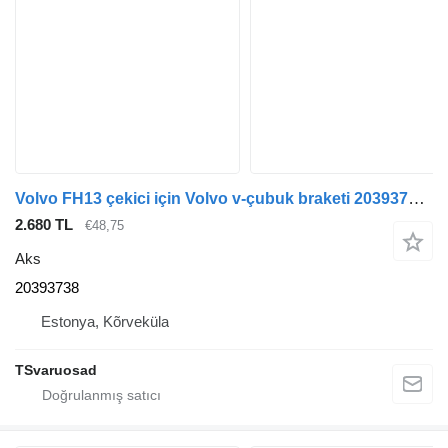
Volvo FH13 çekici için Volvo v-çubuk braketi 20393738 aks
2.680 TL
€48,75
Aks
20393738
Estonya, Kõrveküla
TSvaruosad