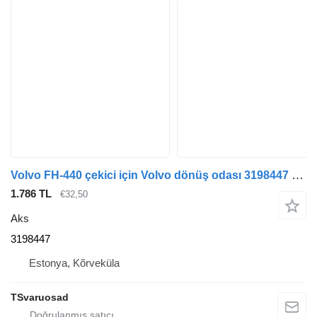
Volvo FH-440 çekici için Volvo dönüş odası 3198447 aks
1.786 TL
€32,50
Aks
3198447
Estonya, Kõrveküla
TSvaruosad