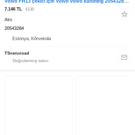
Volvo FH13 çekici için Volvo volvo kändtelg 20543284 aks
7.146 TL
€130
Aks
20543284
Estonya, Kõrveküla
TSvaruosad