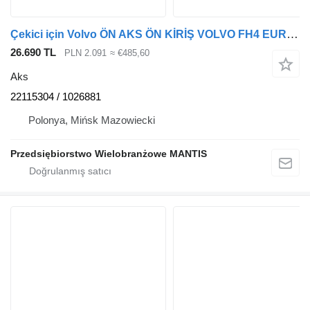
Çekici için Volvo ÖN AKS ÖN KİRİŞ VOLVO FH4 EURO 6 2215404 / 1026881 22115304
26.690 TL
PLN 2.091
≈ €485,60
Aks
22115304 / 1026881
Polonya, Mińsk Mazowiecki
Przedsiębiorstwo Wielobranżowe MANTIS