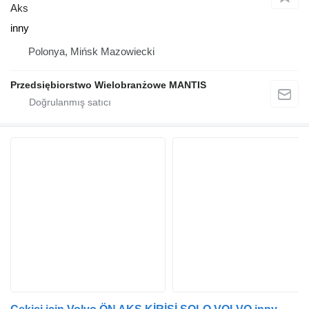
Aks
inny
Polonya, Mińsk Mazowiecki
Przedsiębiorstwo Wielobranżowe MANTIS