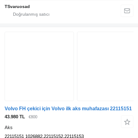
TSvaruosad
Volvo FH çekici için Volvo ilk aks muhafazası 22115151
43.980 TL
€800
Aks
22115151 1026882,22115152,22115153