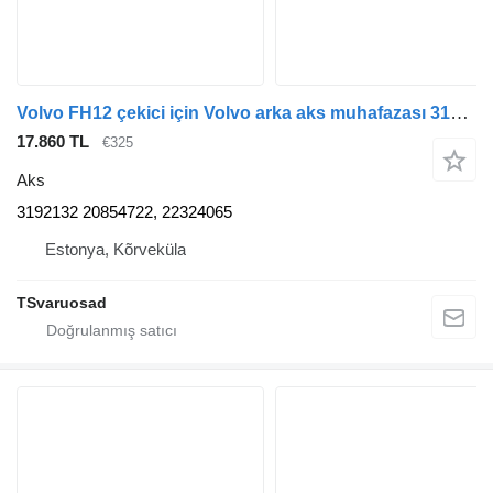
Volvo FH12 çekici için Volvo arka aks muhafazası 3192132
17.860 TL
€325
Aks
3192132 20854722, 22324065
Estonya, Kõrveküla
TSvaruosad