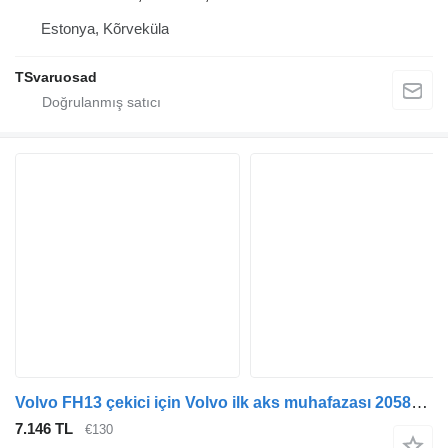
Estonya, Kõrveküla
TSvaruosad
Volvo FH13 çekici için Volvo ilk aks muhafazası 20581079
7.146 TL
€130