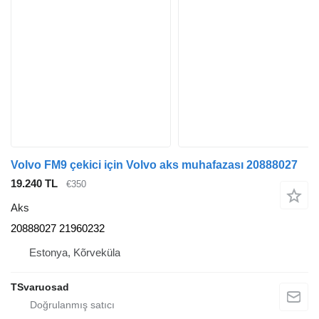
Volvo FM9 çekici için Volvo aks muhafazası 20888027
19.240 TL
€350
Aks
20888027 21960232
Estonya, Kõrveküla
TSvaruosad