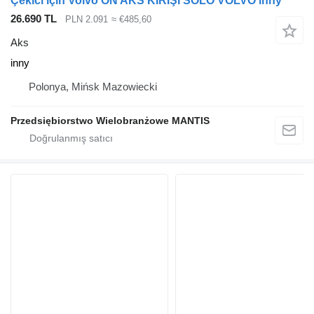
Çekici için Volvo ÖN AKS KİRİŞİ SOLO VOLVO inny
26.690 TL
PLN 2.091
≈ €485,60
Aks
inny
Polonya, Mińsk Mazowiecki
Przedsiębiorstwo Wielobranżowe MANTIS