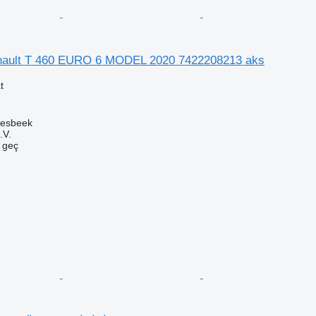
enault T 460 EURO 6 MODEL 2020 7422208213 aks
t
oesbeek
.V.
e geç