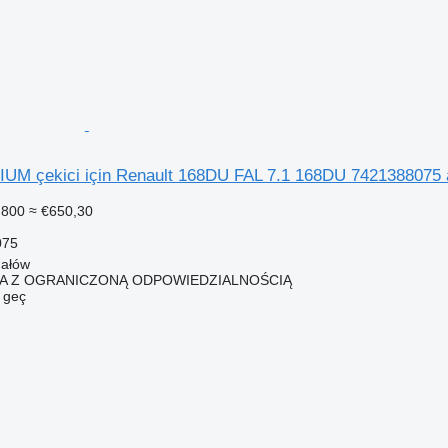
UM çekici için Renault 168DU FAL 7.1 168DU 7421388075 
.800
≈ €650,30
075
hałów
KA Z OGRANICZONĄ ODPOWIEDZIALNOŚCIĄ
e geç