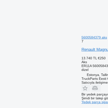
5600584379 aks
7
Renault Magnu
13.740 TL
€250
Aks
ER11A 56005843
dizel
Estonya, Talli
TruckParts Eesti
Satıcıyla iletişim
Bir yedek parçay
Şimdi bir talep g
Yedek parça sipar