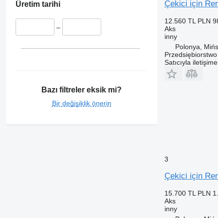
Çekici için 
Üretim tarihi
12.560 TL
PLN 9
–
Aks
inny
Polonya, Miń
Przedsiębiorstw
Satıcıyla iletişim
Bazı filtreler eksik mi?
Bir değişiklik önerin
3
Çekici için 
15.700 TL
PLN 1
Aks
inny