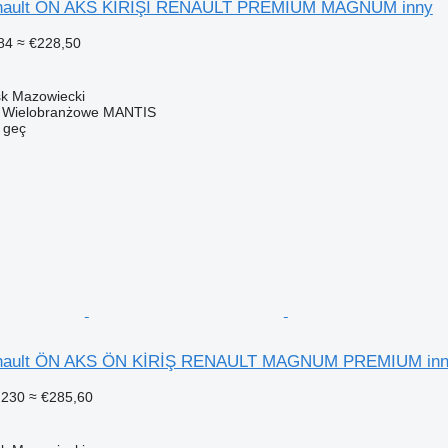
Renault ÖN AKS KİRİŞİ RENAULT PREMIUM MAGNUM inny
84
≈ €228,50
sk Mazowiecki
o Wielobranżowe MANTIS
e geç
Renault ÖN AKS ÖN KİRİŞ RENAULT MAGNUM PREMIUM in
.230
≈ €285,60