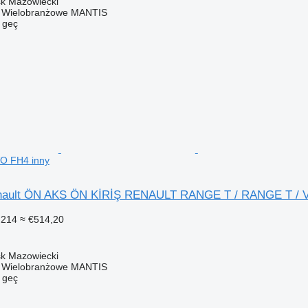
sk Mazowiecki
o Wielobranżowe MANTIS
e geç
O FH4 inny
Renault ÖN AKS ÖN KİRİŞ RENAULT RANGE T / RANGE T / 
.214
≈ €514,20
sk Mazowiecki
o Wielobranżowe MANTIS
e geç