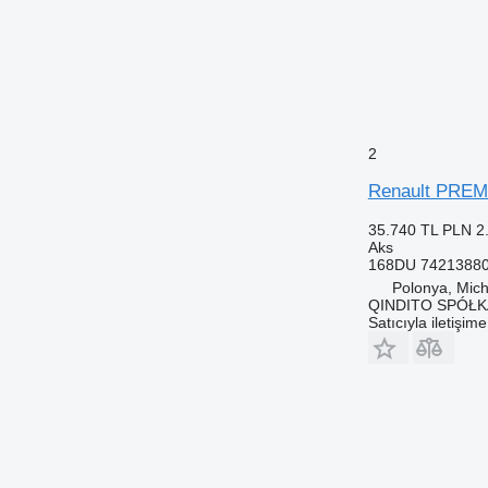
2
Renault PREMI
35.740 TL
PLN 2
Aks
168DU 7421388
Polonya, Mic
QINDITO SPÓŁ
Satıcıyla iletişim