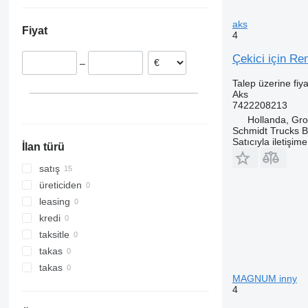
Estonya
Ukrayna
Romanya
aks
Fiyat
Portekiz
4
İtalya
Çekici için R
–
Slovakya
Hollanda
Talep üzerine fiya
Aks
7422208213
Hollanda, Gr
Schmidt Trucks B
Satıcıyla iletişim
İlan türü
satış
üreticiden
leasing
kredi
taksitle
takas
takas
MAGNUM inny
4