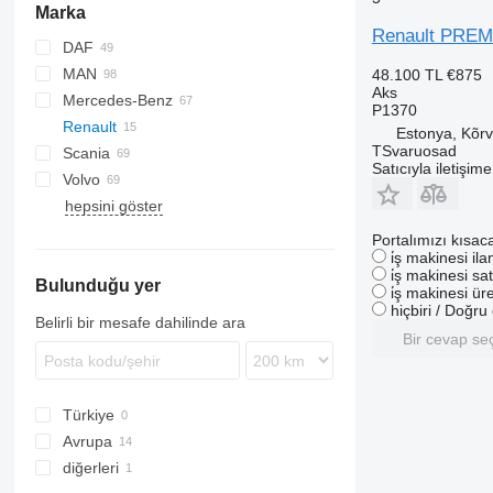
Marka
Renault PREMI
DAF
MAN
CF
Transit
Stralis
48.100 TL
€875
Aks
Mercedes-Benz
LF
Trakker
F90
P1370
Renault
XF
L2000
A-Class
Atleon
Estonya, Kõrv
TSvaruosad
Scania
LE
Actros
Magnum
Satıcıyla iletişim
Volvo
TGA
Antos
Premium
G-series
hepsini göster
TGL
Arocs
T-series
P-series
FH
TGM
Atego
R-series
FL
T460
Portalımızı kısac
i̇ş makinesi il
TGS
Axor
FM
i̇ş makinesi sat
Bulunduğu yer
TGX
Econic
FMX
i̇ş makinesi üre
hiçbiri / Doğr
VNL
Belirli bir mesafe dahilinde ara
Bir cevap se
Türkiye
Avrupa
diğerleri
Polonya