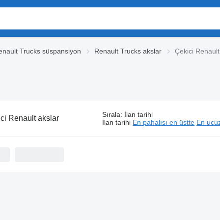
enault Trucks süspansiyon
Renault Trucks akslar
Çekici Renault
Sırala
:
İlan tarihi
ci Renault akslar
İlan tarihi
En pahalısı en üstte
En ucuz