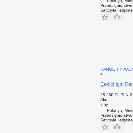
Polonya, Miń
Przedsiębiorstw
Satıcıyla iletişim
RANGE T / VOLV
4
Çekici için 
28.260 TL
PLN 2
Aks
inny
Polonya, Miń
Przedsiębiorstw
Satıcıyla iletişim