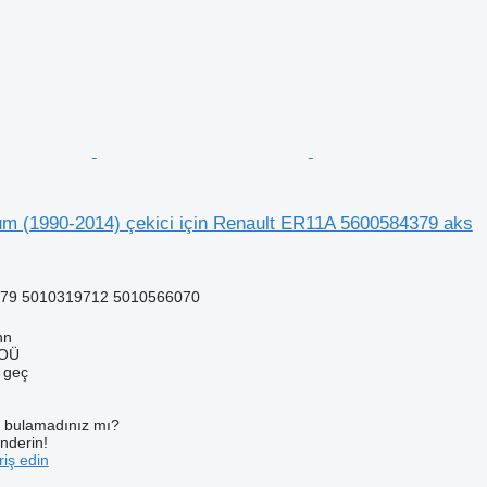
m (1990-2014) çekici için Renault ER11A 5600584379 aks
79 5010319712 5010566070
nn
 OÜ
e geç
ı bulamadınız mı?
önderin!
iş edin