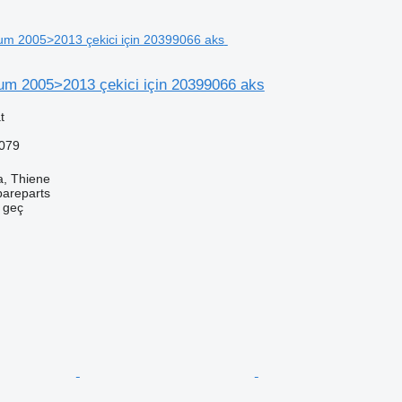
um 2005>2013 çekici için 20399066 aks
t
079
a, Thiene
pareparts
e geç