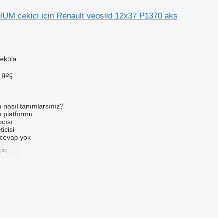
UM çekici için Renault veosild 12x37 P1370 aks
eküla
e geç
a nasıl tanımlarsınız?
an platformu
ıcısı
ticisi
u cevap yok
çin