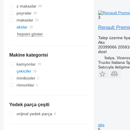
z makaslar
poyralar
3
makaslar
akslar
Renault Premi
hepsini göster
Talep üzerine fiya
Aks
20399066 20581
dizel
Makine kategorisi
İtalya, Vicenz
Trucks Italiana S
kamyonlar
Satıcıyla iletişim
çekiciler
minibüsler
römorklar
Yedek parça çeşiti
orijinal yedek parça
aks
5