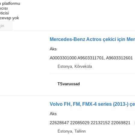
an platformu
ıcısı
ticisi
u cevap yok
çin
Mercedes-Benz Actros çekici için M
Aks
A0003301000 A9603311701, A9603312601
Estonya, Kõrveküla
TSvaruosad
Volvo FH, FM, FMX-4 series (2013-) çe
Aks
22628647 22085029 22132152 22069821
Estonya, Tallinn