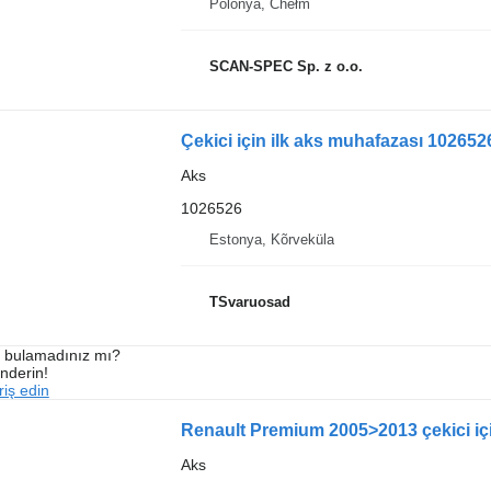
Polonya, Chełm
SCAN-SPEC Sp. z o.o.
Çekici için ilk aks muhafazası 102652
Aks
1026526
Estonya, Kõrveküla
TSvaruosad
ı bulamadınız mı?
önderin!
iş edin
Renault Premium 2005>2013 çekici iç
Aks