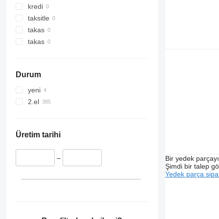
kredi
taksitle
takas
takas
Durum
yeni
2.el
Üretim tarihi
–
Bir yedek parçay
Şimdi bir talep g
Yedek parça sipar