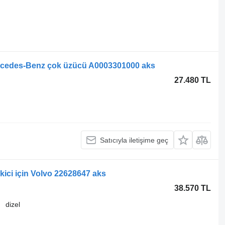
ercedes-Benz çok üzücü A0003301000 aks
27.480 TL
Satıcıyla iletişime geç
kici için Volvo 22628647 aks
38.570 TL
dizel