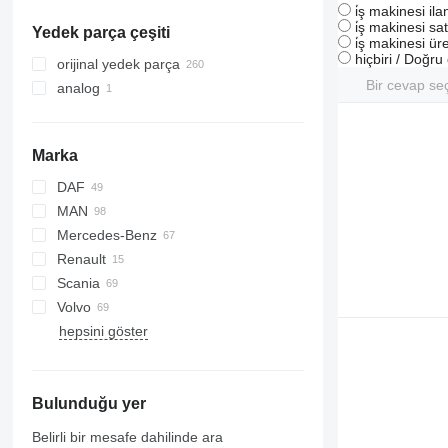
i̇ş makinesi il
i̇ş makinesi sat
Yedek parça çeşiti
i̇ş makinesi üre
hiçbiri / Doğr
orijinal yedek parça
Bir cevap se
analog
Marka
DAF
MAN
CF
Transit
Stralis
Mercedes-Benz
LF
Trakker
F90
Renault
XF
L2000
A-Class
Atleon
Scania
LE
Actros
Magnum
Volvo
TGA
Antos
Premium
G-series
hepsini göster
TGL
Arocs
T-series
P-series
FH
TGM
Atego
R-series
FL
TGS
Axor
FM
Bulunduğu yer
TGX
Econic
FMX
VNL
Belirli bir mesafe dahilinde ara