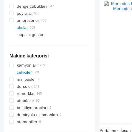
denge çubukları
poyralar
amortisörler
akslar
hepsini göster
Makine kategorisi
kamyonlar
çekiciler
minibüsler
dorseler
römorklar
otobüsler
belediye araçları
demiryolu ekipmanları
yol süpürme araçları
otomobiller
yol süpürme araçları
Portalımızı kısac