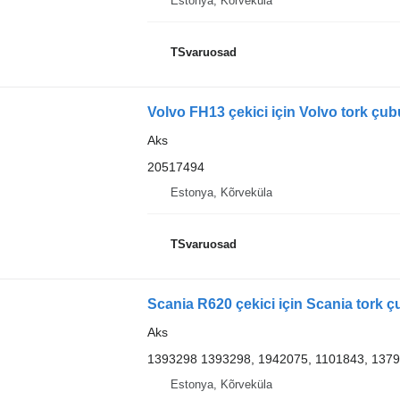
Estonya, Kõrveküla
TSvaruosad
Volvo FH13 çekici için Volvo tork ç
Aks
20517494
Estonya, Kõrveküla
TSvaruosad
Scania R620 çekici için Scania tork
Aks
1393298 1393298, 1942075, 1101843, 137
Estonya, Kõrveküla