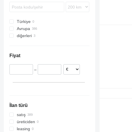
Türkiye
Avrupa
diğerleri
Estonya
Polonya
Ukrayna
Romanya
Fiyat
İtalya
Portekiz
–
Hollanda
Almanya
Litvanya
hepsini göster
İlan türü
satış
üreticiden
leasing