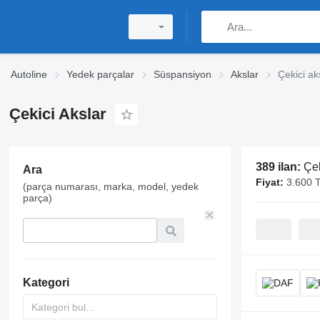
Autoline
Yedek parçalar
Süspansiyon
Akslar
Çekici ak
Çekici Akslar
389 ilan:
Çek
Ara
Fiyat:
3.600 
(parça numarası, marka, model, yedek
parça)
Kategori