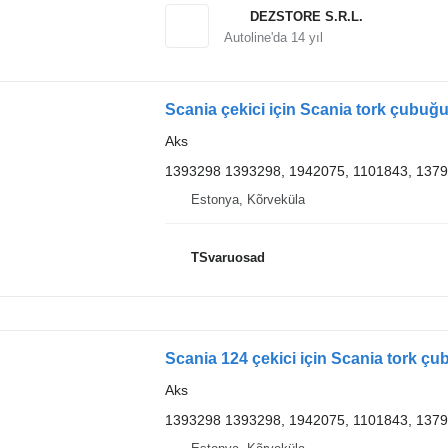
DEZSTORE S.R.L.
Autoline'da
14
yıl
Scania çekici için Scania tork çubuğ
Aks
1393298 1393298, 1942075, 1101843, 137
Estonya, Kõrveküla
TSvaruosad
Scania 124 çekici için Scania tork ç
Aks
1393298 1393298, 1942075, 1101843, 137