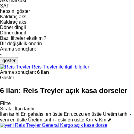
Aks markası
SAF
hepsini göster
Kaldıraç aksı
Kaldıraç aksı
Döner dingil
Döner dingil
Bazı filtreler eksik mi?
Bir değişiklik önerin
Arama sonuçları:
-
göster
Reis Treyler ile ilgili bilgiler
Arama sonuçları:
6 ilan
Göster
6 ilan:
Reis Treyler açık kasa dorseler
Filtre
Sırala
:
İlan tarihi
İlan tarihi
En pahalısı en üstte
En ucuzu en üstte
Üretim tarihi -
yeni en üstte
Üretim tarihi - eski en üstte
Km ⬊
Km ⬈