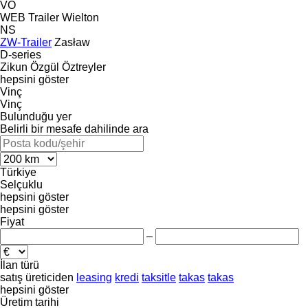
VO
WEB Trailer
Wielton
NS
ZW-Trailer
Zasław
D-series
Zikun
Özgül
Öztreyler
hepsini göster
Vinç
Vinç
Bulunduğu yer
Belirli bir mesafe dahilinde ara
Türkiye
Selçuklu
hepsini göster
hepsini göster
Fiyat
–
İlan türü
satış
üreticiden
leasing
kredi
taksitle
takas
takas
hepsini göster
Üretim tarihi