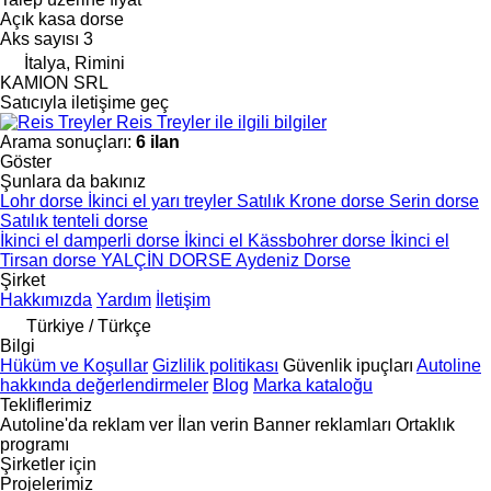
Açık kasa dorse
Aks sayısı
3
İtalya, Rimini
KAMION SRL
Satıcıyla iletişime geç
Reis Treyler ile ilgili bilgiler
Arama sonuçları:
6 ilan
Göster
Şunlara da bakınız
Lohr dorse
İkinci el yarı treyler
Satılık Krone dorse
Serin dorse
Satılık tenteli dorse
İkinci el damperli dorse
İkinci el Kässbohrer dorse
İkinci el
Tirsan dorse
YALÇİN DORSE
Aydeniz Dorse
Şirket
Hakkımızda
Yardım
İletişim
Türkiye / Türkçe
Bilgi
Hüküm ve Koşullar
Gizlilik politikası
Güvenlik ipuçları
Autoline
hakkında değerlendirmeler
Blog
Marka kataloğu
Tekliflerimiz
Autoline'da reklam ver
İlan verin
Banner reklamları
Ortaklık
programı
Şirketler için
Projelerimiz