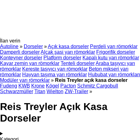
İlan verin
Autoline
»
Dorseler
»
Açık kasa dorseler
Perdeli yarı römorklar
Damperli dorseler
Alçak şasi yarı römorklar
Frigorifik dorseler
Konteyner dorseler
Platform dorseler
Kapalı kutu yarı römorklar
Kayar zemin yarı römorklar
Tenteli dorseler
Araba taşıyıcı yarı
römorklar
Kereste taşıyıcı yarı römorklar
Beton mikseri yarı
römorklar
Hayvan taşıma yarı römorklar
Hububat yarı römorkları
Modüler yarı römorklar
»
Reis Treyler açık kasa dorseler
Fudeng
KWB
Krone
Kögel
Pacton
Schmitz Cargobull
Schwarzmüller
Titan
Wielton
ZW-Trailer
»
Reis Treyler Açık Kasa
Dorseler
Kategori