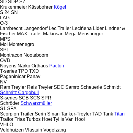
SD
SDP
SZ
Krukenmeier
Kässbohrer
Kögel
S 24
SN
LAG
O-3
Lambrecht
Langendorf
LeciTrailer
Leciñena
Lider
Lindner &
Fischer
MAX Trailer
Makinsan
Mega
Meusburger
MPS
Mol
Montenegro
SPL
Montracon
Nooteboom
OVB
Noyens
Närko
Orthaus
Pacton
T-series
TPD
TXD
Paganinicar
Panav
NV
Ram Treyler
Reis Treyler
SDC
Samro
Scheuerle
Schmidt
Schmitz Cargobull
S-series
SCB
SCS
SPR
Schröder
Schwarzmüller
S1
SPA
Scorpion Trailer
Serin
Sinan Tanker-Treyler
TAD
Tank
Titan
Trailor
Trias
Turbos Hoet
Tyllis
Van Hool
VHLO
Veldhuizen
Vlastuin
Vogelzang