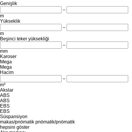
Genişlik
–
m
Yükseklik
–
m
Beşinci teker yüksekliği
–
mm
Karoser
Mega
Mega
Hacim
–
m³
Akslar
ABS
ABS
EBS
EBS
Süspansiyon
makas/pnömatik
pnömatik/pnömatik
hepsini göster