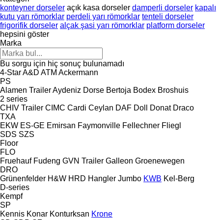
konteyner dorseler
açık kasa dorseler
damperli dorseler
kapalı
kutu yarı römorklar
perdeli yarı römorklar
tenteli dorseler
frigorifik dorseler
alçak şasi yarı römorklar
platform dorseler
hepsini göster
Marka
Bu sorgu için hiç sonuç bulunamadı
4-Star
A&D
ATM
Ackermann
PS
Alamen Trailer
Aydeniz Dorse
Bertoja
Bodex
Broshuis
2 series
CHIV Trailer
CIMC
Cardi
Ceylan
DAF
Doll
Donat
Draco
TXA
EKW
ES-GE
Emirsan
Faymonville
Fellechner
Fliegl
SDS
SZS
Floor
FLO
Fruehauf
Fudeng
GVN Trailer
Galleon
Groenewegen
DRO
Grünenfelder
H&W
HRD
Hangler
Jumbo
KWB
Kel-Berg
D-series
Kempf
SP
Kennis
Konar
Konturksan
Krone